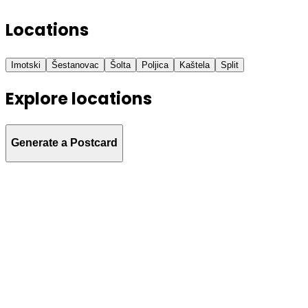
Locations
Imotski
Šestanovac
Šolta
Poljica
Kaštela
Split
Explore locations
Kaštela
Generate a Postcard
Split
Poljica
Šolta